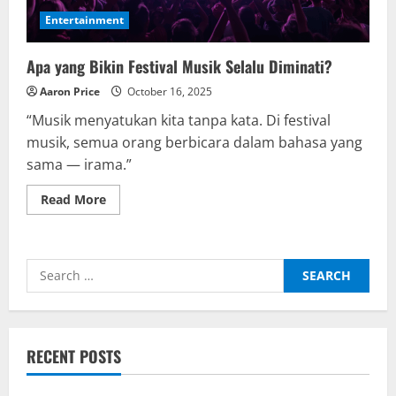
Entertainment
Apa yang Bikin Festival Musik Selalu Diminati?
Aaron Price
October 16, 2025
“Musik menyatukan kita tanpa kata. Di festival
musik, semua orang berbicara dalam bahasa yang
sama — irama.”
Read
Read More
more
about
Apa
yang
Bikin
Search
Festival
Musik
for:
Selalu
Diminati?
RECENT POSTS