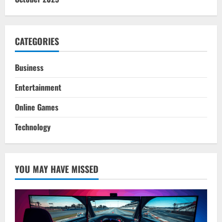
CATEGORIES
Business
Entertainment
Online Games
Technology
YOU MAY HAVE MISSED