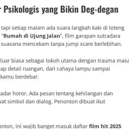
er Psikologis yang Bikin Deg-degan
api setiap malam ada suara langkah kaki di loteng
 “
Rumah di Ujung Jalan
”, film garapan sutradara
n suasana mencekam tanpa jump scare berlebihan.
l luar biasa sebagai tokoh utama dengan trauma mas
iap detail ruangan, dari cahaya lampu sampai
g kamu berdebar.
kadar horor. Ada pesan tentang kehilangan dan
t simbol dan dialog. Penonton dibuat ikut
onton, ini wajib banget masuk daftar
film hit 2025