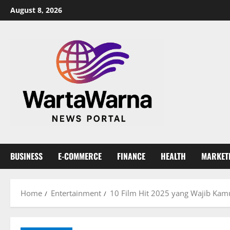
Skip
August 8, 2026
to
content
BUSINESS
E-COMMERCE
FINANCE
HEALTH
MARKET
Home
Entertainment
10 Film Hit 2025 yang Wajib Kamu