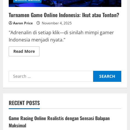
Turnamen Game Online Indonesia: Ikut atau Tonton?
Aaron Price
November 4, 2025
"Adrenalin di setiap klik—di sinilah mimpi gamer
Indonesia menjadi nyata."
Read
Read More
more
about
Turnamen
Game
Online
Search
Indonesia:
Ikut
for:
atau
Tonton?
RECENT POSTS
Game Racing Online Realistis dengan Sensasi Balapan
Maksimal