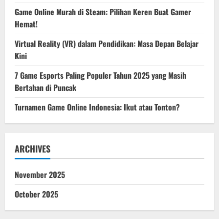
Game Online Murah di Steam: Pilihan Keren Buat Gamer
Hemat!
Virtual Reality (VR) dalam Pendidikan: Masa Depan Belajar
Kini
7 Game Esports Paling Populer Tahun 2025 yang Masih
Bertahan di Puncak
Turnamen Game Online Indonesia: Ikut atau Tonton?
ARCHIVES
November 2025
October 2025