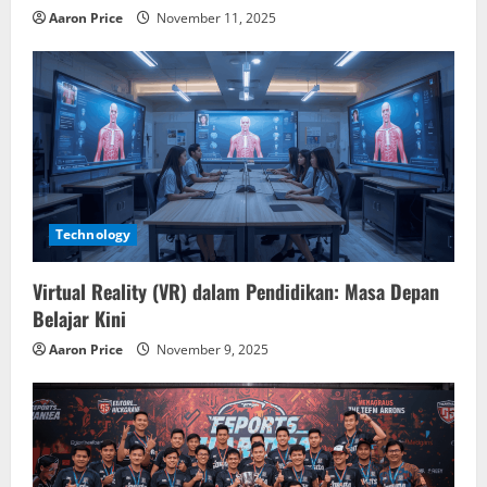
Aaron Price
November 11, 2025
Technology
Virtual Reality (VR) dalam Pendidikan: Masa Depan
Belajar Kini
Aaron Price
November 9, 2025