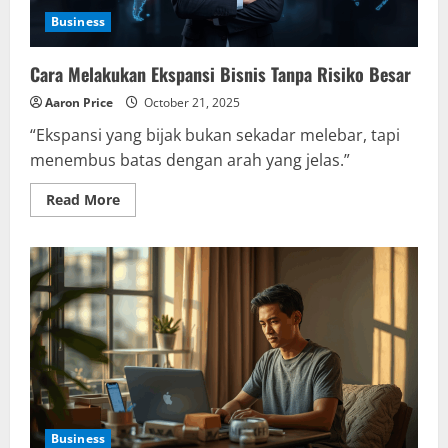
Business
Cara Melakukan Ekspansi Bisnis Tanpa Risiko Besar
Aaron Price
October 21, 2025
“Ekspansi yang bijak bukan sekadar melebar, tapi
menembus batas dengan arah yang jelas.”
Read
Read More
more
about
Cara
Melakukan
Ekspansi
Bisnis
Tanpa
Risiko
Besar
Business