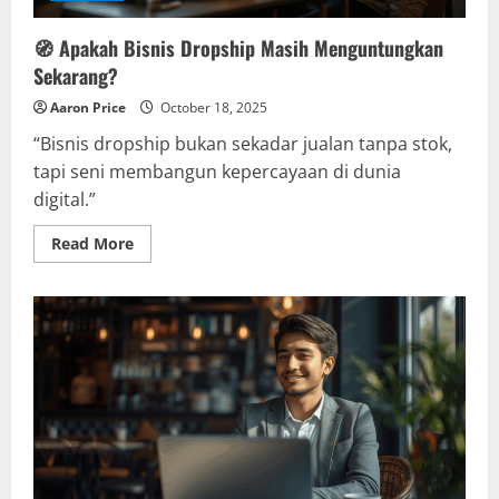
🧭 Apakah Bisnis Dropship Masih Menguntungkan
Sekarang?
Aaron Price
October 18, 2025
“Bisnis dropship bukan sekadar jualan tanpa stok,
tapi seni membangun kepercayaan di dunia
digital.”
Read
Read More
more
about
🧭
Apakah
Bisnis
Dropship
Masih
Menguntungkan
Sekarang?