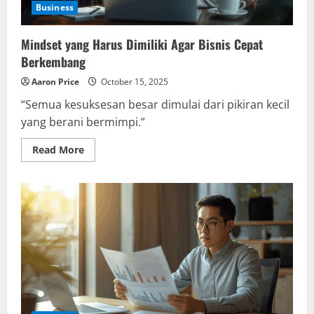
Business
Mindset yang Harus Dimiliki Agar Bisnis Cepat
Berkembang
Aaron Price
October 15, 2025
“Semua kesuksesan besar dimulai dari pikiran kecil
yang berani bermimpi.”
Read
Read More
more
about
Mindset
yang
Harus
Dimiliki
Agar
Bisnis
Cepat
Berkembang