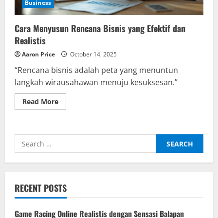
Business
Cara Menyusun Rencana Bisnis yang Efektif dan
Realistis
Aaron Price
October 14, 2025
“Rencana bisnis adalah peta yang menuntun
langkah wirausahawan menuju kesuksesan.”
Read
Read More
more
about
Cara
Menyusun
Rencana
Search
Bisnis
yang
for:
Efektif
dan
Realistis
RECENT POSTS
Game Racing Online Realistis dengan Sensasi Balapan