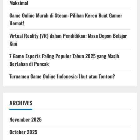
Maksimal
Game Online Murah di Steam: Pilihan Keren Buat Gamer
Hemat!
Virtual Reality (VR) dalam Pendidikan: Masa Depan Belajar
Kini
7 Game Esports Paling Populer Tahun 2025 yang Masih
Bertahan di Puncak
Turnamen Game Online Indonesia: Ikut atau Tonton?
ARCHIVES
November 2025
October 2025