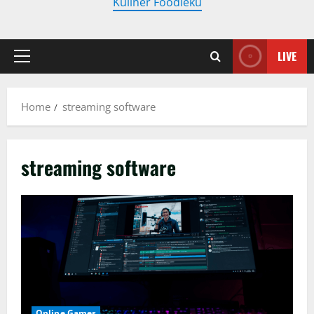
Kuliner Foodieku
LIVE
Primary
Menu
Home
streaming software
streaming software
Online Games