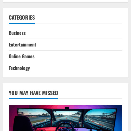
CATEGORIES
Business
Entertainment
Online Games
Technology
YOU MAY HAVE MISSED