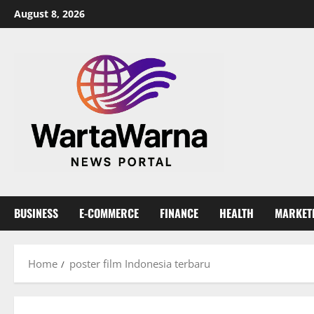
Skip
August 8, 2026
to
content
BUSINESS
E-COMMERCE
FINANCE
HEALTH
MARKET
Home
poster film Indonesia terbaru