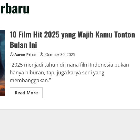
erbaru
10 Film Hit 2025 yang Wajib Kamu Tonton
Bulan Ini
Aaron Price
October 30, 2025
“2025 menjadi tahun di mana film Indonesia bukan
hanya hiburan, tapi juga karya seni yang
membanggakan.”
Read
Read More
more
about
10
Film
Hit
2025
yang
Wajib
Kamu
Tonton